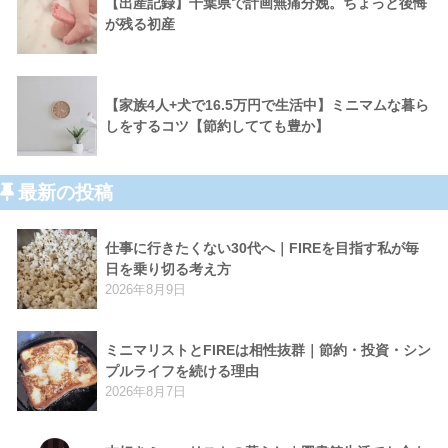
【出産記録】千葉県で計画無痛分娩。ちょっと後悔
が残る初産
【家族4人+犬で16.5万円で生活中】ミニマムな暮ら
しをするコツ【節約してても豊か】
最新の投稿
仕事に行きたくない30代へ｜FIREを目指す私が毎
日を乗り切る考え方
2026年8月9日
ミニマリストとFIREは相性抜群｜節約・投資・シン
プルライフを続ける理由
2026年8月7日