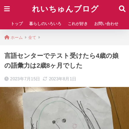
れいちゅんブログ
トップ
暮らしのいろいろ
これが好き
お問い合わせ
ホーム
全て
言語センターでテスト受けたら4歳の娘
の語彙力は2歳8ヶ月でした
2023年7月15日
2023年8月1日