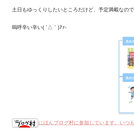
土日もゆっくりしたいところだけど、予定満載なので
嗚呼辛い辛い( ´△｀)ｱｧ-
にほんブログ村に参加しています。いつ