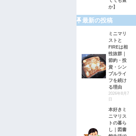
てても豊
か】
最新の投稿
ミニマリ
ストと
FIREは相
性抜群｜
節約・投
資・シン
プルライ
フを続け
る理由
2026年8月7
日
本好きミ
ニマリス
トの暮ら
し｜図書