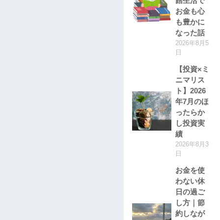
館生活で
お金も心
も豊かに
なった話
2026年8月5
日
【投資×ミ
ニマリス
ト】2026
年7月のほ
ったらか
し投資実
績
2026年8月3
日
お金を使
わない休
日の過ご
し方｜節
約しなが