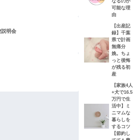
なるのが
可能な理
由
【出産記
校説明会
録】千葉
県で計画
無痛分
娩。ちょ
っと後悔
が残る初
産
【家族4人
+犬で16.5
万円で生
活中】ミ
ニマムな
暮らしを
するコツ
【節約し