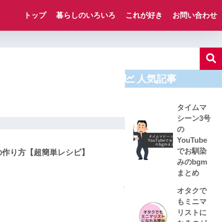
トップ
暮らしのいろいろ
これが好き
お問い合わせ
人気記事
タイムマ
シーン3号
の
YouTube
でお馴染
の作り方【超簡単レシピ】
みのbgm
まとめ
オタクで
もミニマ
リストに