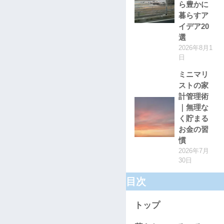
ら豊かに
暮らすア
イデア20
選
2026年8月1
日
ミニマリ
ストの家
計管理術
｜無理な
く貯まる
お金の習
慣
2026年7月
30日
目次
トップ