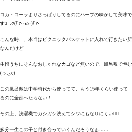
コカ・コーラよりさっぱりしてるのにハーブの味がして美味で
すｺｰﾗｧ(｢🥤･ω･)｢🥤
こんな時、、本当はピクニックバスケットに入れて行きたい所
なんだけど
生憎うちにそんなおしゃれなカゴなど無いので、風呂敷で包む
(っ◞‸◟c)
この風呂敷は中学時代から使ってて、もう15年くらい使って
るのに全然へたらない！
その上、洗濯機でガシガシ洗えてシワにもなりにくい🙆‍♀️
多分一生この子と付き合っていくんだろうなぁ……