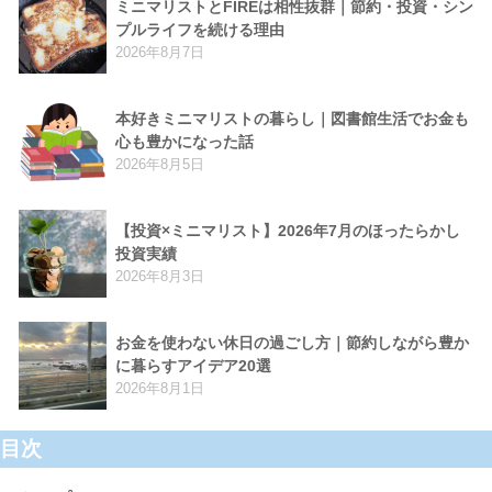
ミニマリストとFIREは相性抜群｜節約・投資・シン
プルライフを続ける理由
2026年8月7日
本好きミニマリストの暮らし｜図書館生活でお金も
心も豊かになった話
2026年8月5日
【投資×ミニマリスト】2026年7月のほったらかし
投資実績
2026年8月3日
お金を使わない休日の過ごし方｜節約しながら豊か
に暮らすアイデア20選
2026年8月1日
目次