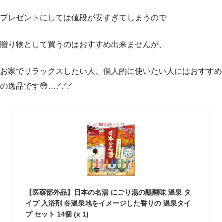
プレゼントにしては値段が安すぎてしまうので
贈り物として買うのはおすすめ出来ませんが、
お家でリラックスしたい人、個人的に使いたい人にはおすすめ
の逸品です😳‪….ᐟ‪‪‪.ᐟ‪‪‪.ᐟ‪‪‪
【医薬部外品】日本の名湯 にごり湯の醍醐味 温泉 タ
イプ 入浴剤 各温泉地をイメージした香りの 温泉タイ
プ セット 14個 (x 1)