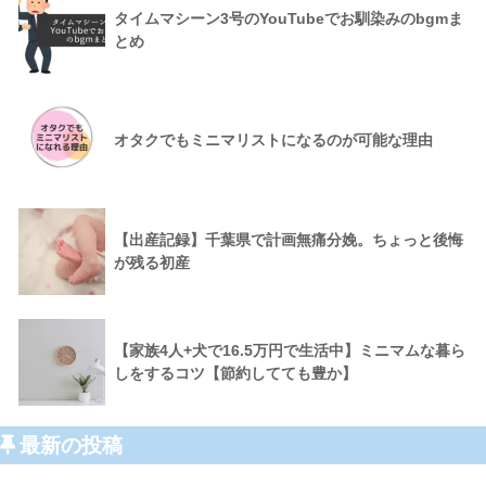
タイムマシーン3号のYouTubeでお馴染みのbgmま
とめ
オタクでもミニマリストになるのが可能な理由
【出産記録】千葉県で計画無痛分娩。ちょっと後悔
が残る初産
【家族4人+犬で16.5万円で生活中】ミニマムな暮ら
しをするコツ【節約してても豊か】
最新の投稿