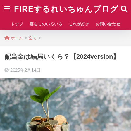
FIREするれいちゅんブログ
トップ
暮らしのいろいろ
これが好き
お問い合わせ
ホーム
全て
配当金は結局いくら？【2024version】
2025年2月14日