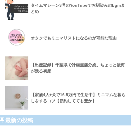
タイムマシーン3号のYouTubeでお馴染みのbgmま
とめ
オタクでもミニマリストになるのが可能な理由
【出産記録】千葉県で計画無痛分娩。ちょっと後悔
が残る初産
【家族4人+犬で16.5万円で生活中】ミニマムな暮ら
しをするコツ【節約してても豊か】
最新の投稿