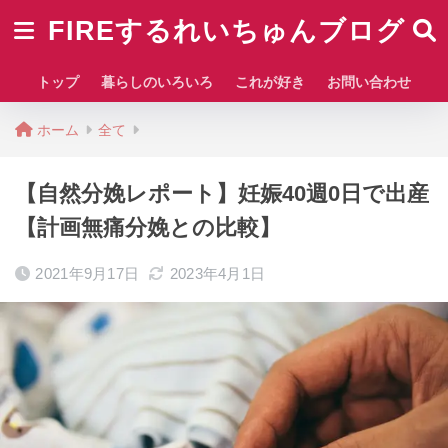
FIREするれいちゅんブログ
トップ
暮らしのいろいろ
これが好き
お問い合わせ
ホーム
全て
【自然分娩レポート】妊娠40週0日で出産
【計画無痛分娩との比較】
2021年9月17日
2023年4月1日