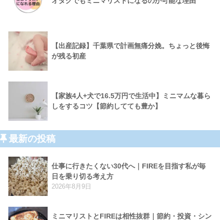
オタクでもミニマリストになるのが可能な理由
【出産記録】千葉県で計画無痛分娩。ちょっと後悔
が残る初産
【家族4人+犬で16.5万円で生活中】ミニマムな暮ら
しをするコツ【節約してても豊か】
最新の投稿
仕事に行きたくない30代へ｜FIREを目指す私が毎
日を乗り切る考え方
2026年8月9日
ミニマリストとFIREは相性抜群｜節約・投資・シン