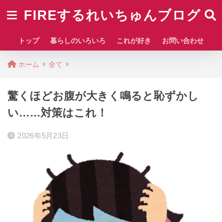
FIREするれいちゅんブログ
トップ
暮らしのいろいろ
これが好き
お問い合わせ
ホーム
全て
驚くほどお腹が大きく鳴ると恥ずかし
い……対策はこれ！
2026年5月23日