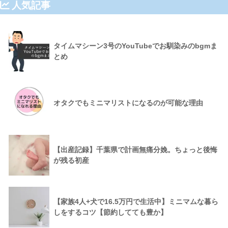
人気記事
タイムマシーン3号のYouTubeでお馴染みのbgmま
とめ
オタクでもミニマリストになるのが可能な理由
【出産記録】千葉県で計画無痛分娩。ちょっと後悔
が残る初産
【家族4人+犬で16.5万円で生活中】ミニマムな暮ら
しをするコツ【節約してても豊か】