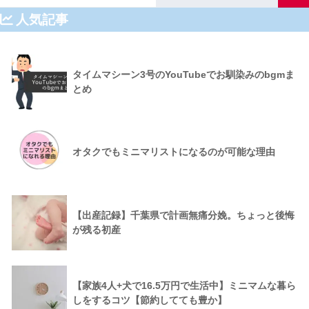
人気記事
タイムマシーン3号のYouTubeでお馴染みのbgmま
とめ
オタクでもミニマリストになるのが可能な理由
【出産記録】千葉県で計画無痛分娩。ちょっと後悔
が残る初産
【家族4人+犬で16.5万円で生活中】ミニマムな暮ら
しをするコツ【節約してても豊か】