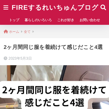
FIREするれいちゅんブログ
トップ
暮らしのいろいろ
これが好き
お問い合わせ
ホーム
全て
2ヶ月間同じ服を着続けて感じだこと4選
2023年5月3日