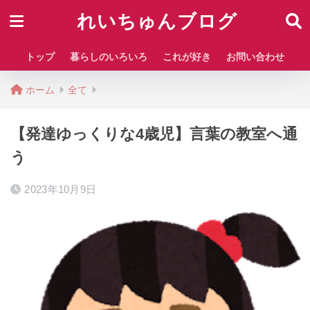
れいちゅんブログ
トップ
暮らしのいろいろ
これが好き
お問い合わせ
ホーム
全て
【発達ゆっくりな4歳児】言葉の教室へ通
う
2023年10月9日